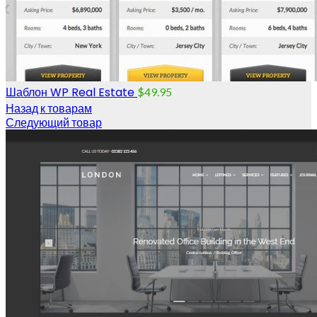
Шаблон WP Real Estate
$
49.95
Назад к товарам
Следующий товар