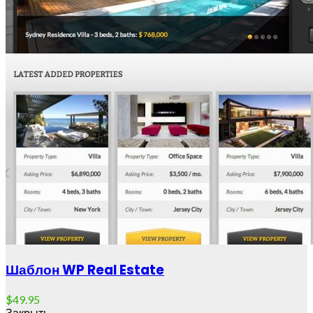
Шаблон WP Real Estate
$
49.95
Закрыть