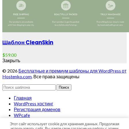
Шаблон CleanSkin
$
59.00
Закрыть
© 2026
Бесплатные и премиум шаблоны для WordPress от
Hostenko.com
. Все права защищены
Поиск
Главная
WordPress хостинг
Регистрация доменов
WPcafe
Этот сайт использует cookie для хранения данных. Продолжая
Наверх
использовать сайт, Вы даете свое согласие на работу с этими